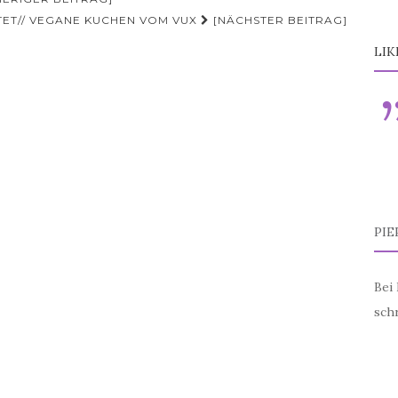
TET// VEGANE KUCHEN VOM VUX
[NÄCHSTER BEITRAG]
LIK
PIE
Bei
sch