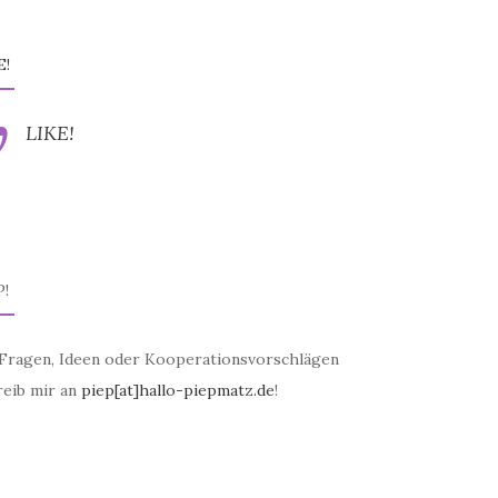
E!
LIKE!
P!
 Fragen, Ideen oder Kooperationsvorschlägen
reib mir an
piep[at]hallo-piepmatz.de
!