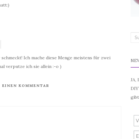
att:)
Suc
ir schmeckt! Ich mache diese Menge meistens für zwei
NE
 verputze ich sie allein :-o )
JA, 
E EINEN KOMMENTAR
DIY
gibt