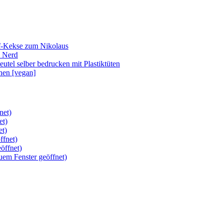
-Kekse zum Nikolaus
n Nerd
utel selber bedrucken mit Plastiktüten
inen [vegan]
net)
et)
et)
ffnet)
öffnet)
uem Fenster geöffnet)