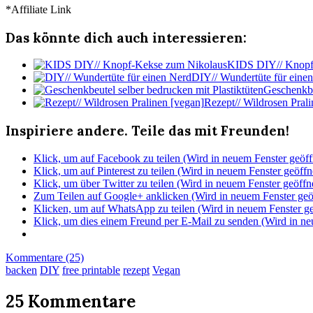
*Affiliate Link
Das könnte dich auch interessieren:
KIDS DIY// Knopf
DIY// Wundertüte für eine
Geschenkbe
Rezept// Wildrosen Pral
Inspiriere andere. Teile das mit Freunden!
Klick, um auf Facebook zu teilen (Wird in neuem Fenster geöff
Klick, um auf Pinterest zu teilen (Wird in neuem Fenster geöffn
Klick, um über Twitter zu teilen (Wird in neuem Fenster geöffn
Zum Teilen auf Google+ anklicken (Wird in neuem Fenster geö
Klicken, um auf WhatsApp zu teilen (Wird in neuem Fenster ge
Klick, um dies einem Freund per E-Mail zu senden (Wird in ne
Kommentare (25)
backen
DIY
free printable
rezept
Vegan
25 Kommentare