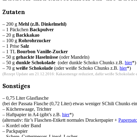
Zutaten
– 200 g
Mehl (z.B. Dinkelmehl)
– 1 Päckchen
Backpulver
– 20 g
Backkakao
– 100 g
Rohrohrzucker
– 1 Prise
Salz
– 1 TL
Bourbon Vanille-Zucker
– 50 g
gehackte Haselnüsse
(oder Mandeln)
– 50 g
dunkle Schokolade
(oder dunkle Schoko Chunks z.B.
hier
*
)
– 70 g
weiße Schokolade
(oder weiße Schoko Chunks z.B.
hier
*)
(Rezept Update am 21.12.2016: Kakaomenge reduziert, dafür weiße Schokolade erh
Sonstiges
– 0,75 Liter Glasflasche
(bei der Passata Flasche (0,72 Liter) etwas weniger SChili Chunks ein
– Küchenwaage, Trichter
– Haftpapier in A4 (gibt’s z.B.
hier
*
)
(alternativ: für’s Flaschen-Etikett normales Druckerpapier +
Paperpat
– Kordel oder Band
– Packpapier
– Schere, Cuttermesser, Lineal, Locher