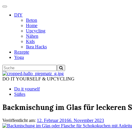
Schalte
Navigation
DIY
Beton
Home
Upcycling
Nähen
Kids
Ikea Hacks
Rezepte
Yoga
DO IT YOURSELF & UPCYCLING
Do it yourself
Süßes
Backmischung im Glas für leckeren 
Veröffentlicht am:
12. Februar 2016
6. November 2023