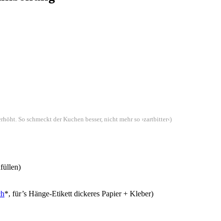
öht. So schmeckt der Kuchen besser, nicht mehr so ›zartbitter‹)
füllen)
ch
*, für’s Hänge-Etikett dickeres Papier + Kleber)